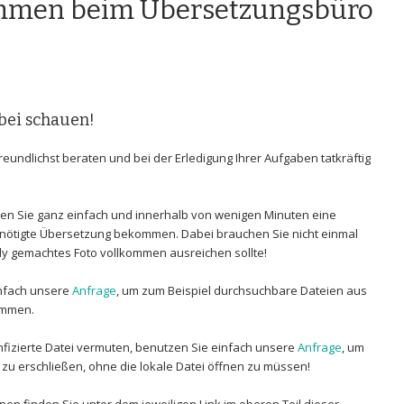
ommen beim Übersetzungsbüro
rbei schauen!
reundlichst beraten und bei der Erledigung Ihrer Aufgaben tatkräftig
n Sie ganz einfach und innerhalb von wenigen Minuten eine
benötigte Übersetzung bekommen. Dabei brauchen Sie nicht einmal
dy gemachtes Foto vollkommen ausreichen sollte!
infach unsere
Anfrage
, um zum Beispiel durchsuchbare Dateien aus
ommen.
n infizierte Datei vermuten, benutzen Sie einfach unsere
Anfrage
, um
i zu erschließen, ohne die lokale Datei öffnen zu müssen!