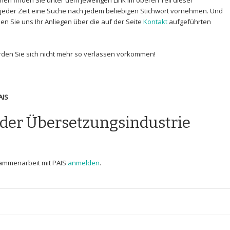
nen finden Sie unter dem jeweiligen Link im oberen Teil dieser
u jeder Zeit eine Suche nach jedem beliebigen Stichwort vornehmen. Und
nen Sie uns Ihr Anliegen über die auf der Seite
Kontakt
aufgeführten
rden Sie sich nicht mehr so verlassen vorkommen!
!
AIS
n der Übersetzungsindustrie
usammenarbeit mit PAIS
anmelden
.